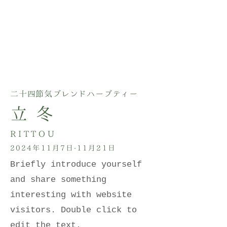
​二十四節気ブレンドハーブティー
立 冬
RITTOU
2024年11月7日-11月21日
Briefly introduce yourself
and share something
interesting with website
visitors. Double click to
edit the text.