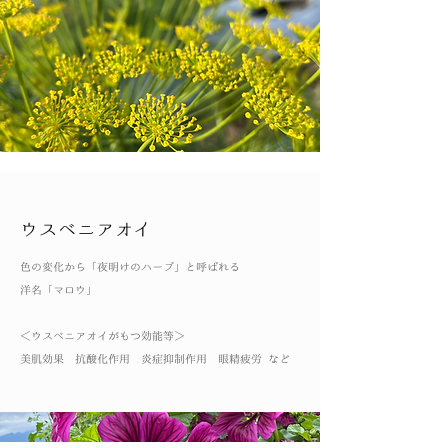
ウスベニアオイ
色の変化から「夜明けのハーブ」と呼ばれる
洋名「マロウ」
​＜ウスベニアオイがもつ効能等＞
美肌効果 抗酸化作用 炎症抑制作用 眼精疲労 など