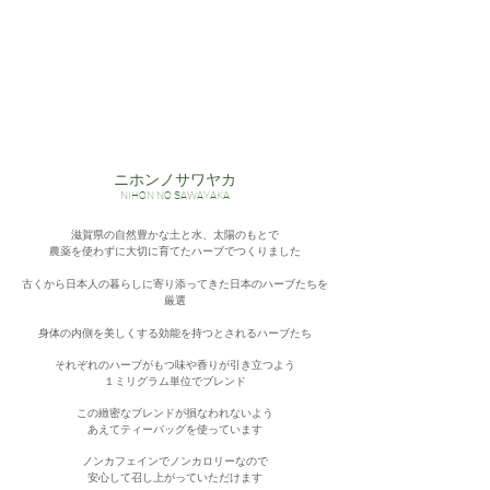
​ニホンノサワヤカ
NIHON NO SAWAYAKA
滋賀県の自然豊かな土と水、太陽のもとで
農薬を使わずに大切に育てたハーブでつくりました
古くから日本人の暮らしに寄り添ってきた日本のハーブたちを
厳選
​身体の内側を美しくする効能を持つとされるハーブたち
それぞれのハーブがもつ味や香りが引き立つよう
１ミリグラム単位でブレンド
この緻密なブレンドが損なわれないよう
あえてティーバッグを使っています
ノンカフェインでノンカロリーなので
安心して召し上がっていただけます