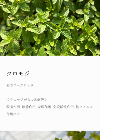
クロモジ
和のローズウッド
​＜クロモジがもつ効能等＞
殺菌作用 鎮静作用 安眠作用 免疫活性作用 抗ウィルス
作用など