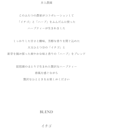
井入農園
このふたつの農家がコラボレーションして
「イチゴ」と「ハーブ」をふんだんに使った
ハーブティーが生まれました
しっかりした甘さと酸味、芳醇な香りを閉じ込めた
大玉ひとつ分の「イチゴ」と
新芽を摘み採った爽やかな味と香りの「ハーブ」をブレンド
琵琶湖のほとりで生まれた贅沢なハーブティー
春風を感じながら
​贅沢なひとときをお楽しみください
BLEND
イチゴ