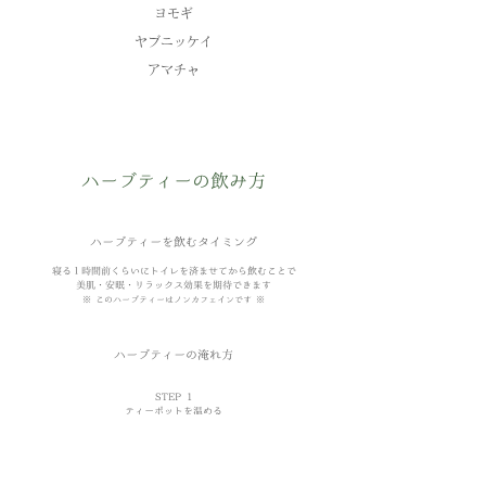
ヨモギ
ヤブニッケイ
​アマチャ
ハーブティーの飲み方
ハーブティーを飲むタイミング
寝る１時間前くらいにトイレを済ませてから飲むことで
美肌・安眠・リラックス効果を期待できます
※ このハーブティーは
ノ
ン
カフェインです ※
ハーブティーの淹れ方
STEP 1
ティーポットを温める
温かい飲み物の温度が急激に下がると、
香りや風味が損なわれます
熱湯を注ぎ、ティーポットが温まったらお湯を捨ててください