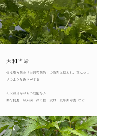
大和当帰
根は漢方薬の「当帰芍薬散」の原料に使われ、葉はセロ
リのような香りがする
＜大和当帰がもつ効能等＞
血行促進 婦人病 冷え性 貧血 更年期障害 など