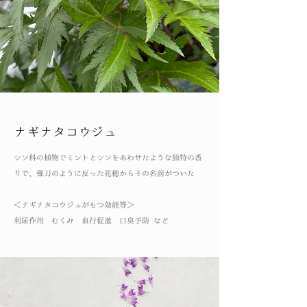
ナギナタコウジュ
シソ科の植物でミントとシソをあわせたような独特の香
りで、薙刀のように反った花穂からその名前がついた
​＜ナギナタコウジュがもつ効能等＞
利尿作用 むくみ 血行促進 口臭予防 など