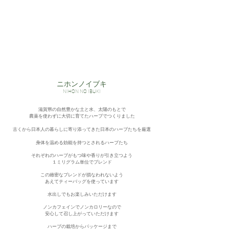
​ニホンノイブキ
NIHON NO IBUKI
滋賀県の自然豊かな土と水、太陽のもとで
農薬を使わずに大切に育てたハーブでつくりました
古くから日本人の暮らしに寄り添ってきた日本のハーブたちを厳選
​身体を温める効能を持つとされるハーブたち
それぞれのハーブがもつ味や香りが引き立つよう
１ミリグラム単位でブレンド
この緻密なブレンドが損なわれないよう
あえてティーバッグを使っています
水出しでもお楽しみいただけます
ノンカフェインでノンカロリーなので
安心して召し上がっていただけます
ハーブの栽培からパッケージまで